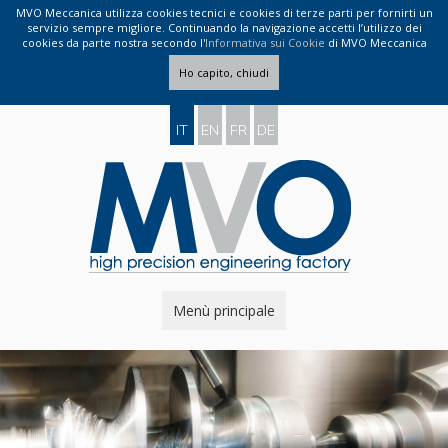
MVO Meccanica utilizza cookies tecnici e cookies di terze parti per fornirti un
servizio sempre migliore. Continuando la navigazione accetti l’utilizzo dei
cookies da parte nostra secondo l'
Informativa sui Cookie
di MVO Meccanica
Ho capito, chiudi
IT
EN
FR
DE
Menù principale